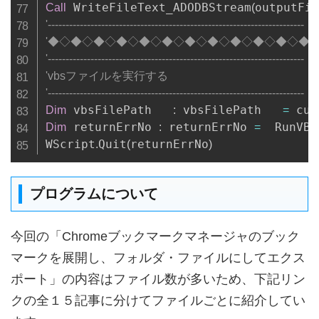
 WriteFileText_ADODBStream
outputFi
Call
(
'------------------------------------------------------------------------
'◆◇◆◇◆◇◆◇◆◇◆◇◆◇◆◇◆◇◆◇◆◇◆
'------------------------------------------------------------------------
'vbsファイルを実行する
'------------------------------------------------------------------------
 vbsFilePath   
 vbsFilePath   
 cur
Dim
:
=
 returnErrNo 
 returnErrNo 
  RunVBS
Dim
:
=
WScript
Quit
returnErrNo
.
(
)
プログラムについて
今回の「Chromeブックマークマネージャのブック
マークを展開し、フォルダ・ファイルにしてエクス
ポート」の内容はファイル数が多いため、下記リン
クの全１５記事に分けてファイルごとに紹介してい