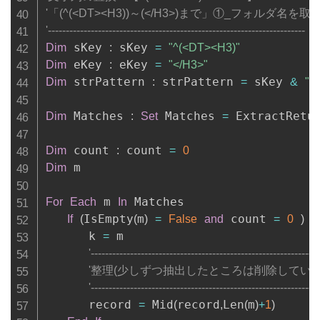
'「(^(<DT><H3))～(</H3>)まで」①_フォルダ名を
'------------------------------------------------------------------------
 sKey 
 sKey 
Dim
:
=
"^(<DT><H3)"
 eKey 
 eKey 
Dim
:
=
"</H3>"
 strPattern 
 strPattern 
 sKey 
Dim
:
=
&
".*
 Matches 
 Matches 
 ExtractRetu
Dim
:
Set
=
 count 
 count 
Dim
:
=
0
 m

Dim
 m 
 Matches

For
Each
In
IsEmpty
m
 count 
If
(
(
)
=
False
and
=
0
)
t
      k 
 m

=
'----------------------------------------------------------------
'整理(少しずつ抽出したところは削除していく
'----------------------------------------------------------------
      record 
 Mid
record
Len
m
=
(
,
(
)
+
1
)