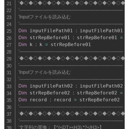
'◆◇◆◇◆◇◆◇◆◇◆◇◆◇◆◇◆◇◆◇◆◇◆
'------------------------------------------------------------------------
'Inputファイルを読み込む
'------------------------------------------------------------------------
 inputFilePath01 
 inputFilePath01 
Dim
:
=
 strRepBefore01 
 strRepBefore01 
 R
Dim
:
=
 k 
 k 
Dim
:
=
'------------------------------------------------------------------------
'◆◇◆◇◆◇◆◇◆◇◆◇◆◇◆◇◆◇◆◇◆◇◆
'------------------------------------------------------------------------
'Inputファイルを読み込む
'------------------------------------------------------------------------
 inputFilePath02 
 inputFilePath02 
Dim
:
=
 strRepBefore02 
 strRepBefore02 
 R
Dim
:
=
 record 
 record 
Dim
:
=
'------------------------------------------------------------------------
'◆◇◆◇◆◇◆◇◆◇◆◇◆◇◆◇◆◇◆◇◆◇◆
'------------------------------------------------------------------------
'文字列の置換：【^(<DT><H3).*?</H3>】