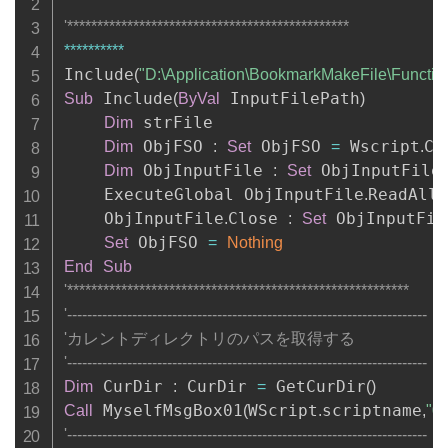
'***********************************************
*
*
*
*
*
*
*
*
*
*
Include
(
"D:\Application\BookmarkMakeFile\Function
 Include
 InputFilePath
Sub
(
ByVal
)
 strFile

Dim
 ObjFSO 
 ObjFSO 
 Wscript
Cr
Dim
:
Set
=
.
 ObjInputFile 
 ObjInputFile
Dim
:
Set
	ExecuteGlobal ObjInputFile
ReadAll
.
(
	ObjInputFile
Close 
 ObjInputFil
.
:
Set
 ObjFSO 
Set
=
Nothing
End
Sub
'*********************************************************
'------------------------------------------------------------------------
'カレントディレクトリのパスを取得する
'------------------------------------------------------------------------
 CurDir 
 CurDir 
 GetCurDir
Dim
:
=
(
)
 MyselfMsgBox01
WScript
scriptname
Call
(
.
,
"0
'------------------------------------------------------------------------