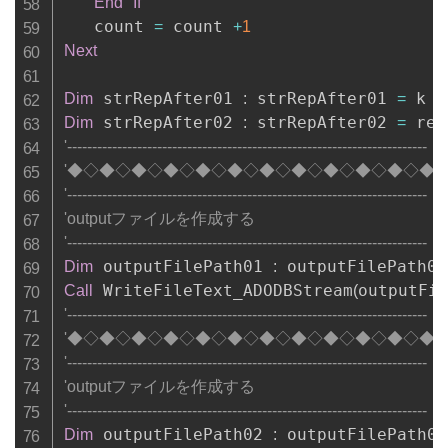
End
If
   count 
 count 
=
+
1
Next
 strRepAfter01 
 strRepAfter01 
Dim
:
=
 strRepAfter02 
 strRepAfter02 
Dim
:
=
'------------------------------------------------------------------------
'◆◇◆◇◆◇◆◇◆◇◆◇◆◇◆◇◆◇◆◇◆◇◆
'------------------------------------------------------------------------
'outputファイルを作成する
'------------------------------------------------------------------------
 outputFilePath01 
 outputFilePath01
Dim
:
 WriteFileText_ADODBStream
outputFi
Call
(
'------------------------------------------------------------------------
'◆◇◆◇◆◇◆◇◆◇◆◇◆◇◆◇◆◇◆◇◆◇◆
'------------------------------------------------------------------------
'outputファイルを作成する
'------------------------------------------------------------------------
 outputFilePath02 
 outputFilePath02
Dim
: